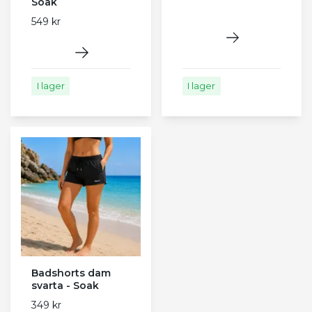
Soak
549 kr
I lager
I lager
Badshorts dam
svarta - Soak
349 kr