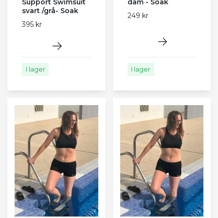
Support Swimsuit
dam - Soak
svart /grå- Soak
249 kr
395 kr
I lager
I lager