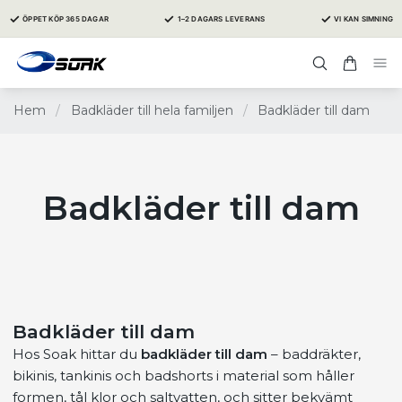
✓
✓
✓
ÖPPET KÖP 365 DAGAR
1–2 DAGARS LEVERANS
VI KAN SIMNING
Hem
/
Badkläder till hela familjen
/
Badkläder till dam
Badkläder till dam
Badkläder till dam
Hos Soak hittar du
badkläder till dam
– baddräkter,
bikinis, tankinis och badshorts i material som håller
formen, tål klor och saltvatten, och sitter bekvämt