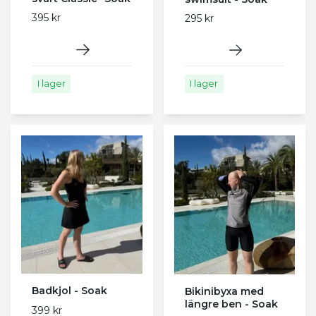
395 kr
295 kr
I lager
I lager
Badkjol - Soak
Bikinibyxa med
längre ben - Soak
399 kr