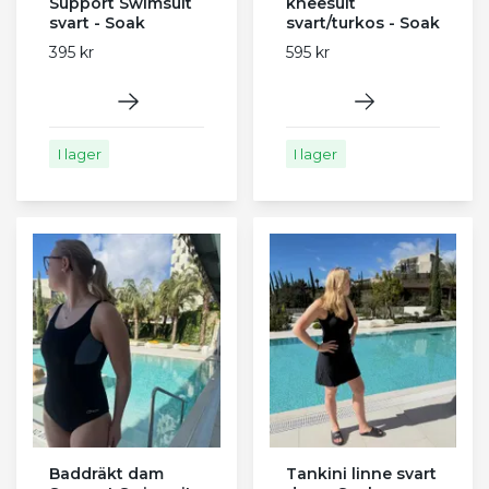
Support Swimsuit
kneesuit
svart - Soak
svart/turkos - Soak
395 kr
595 kr
I lager
I lager
Baddräkt dam
Tankini linne svart