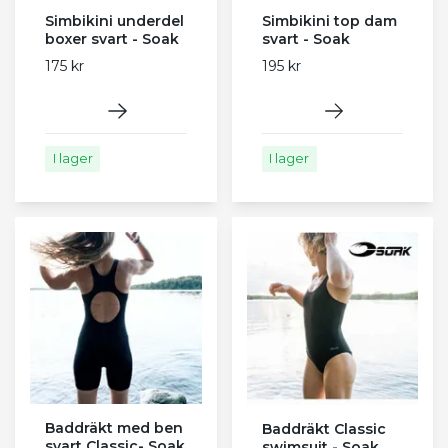
Simbikini underdel
Simbikini top dam
boxer svart - Soak
svart - Soak
175 kr
195 kr
I lager
I lager
Baddräkt med ben
Baddräkt Classic
svart Classic- Soak
swimsuit - Soak