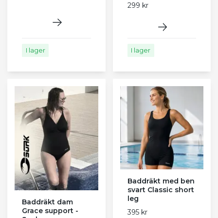
299 kr
I lager
I lager
Baddräkt med ben
svart Classic short
leg
Baddräkt dam
Grace support -
395 kr