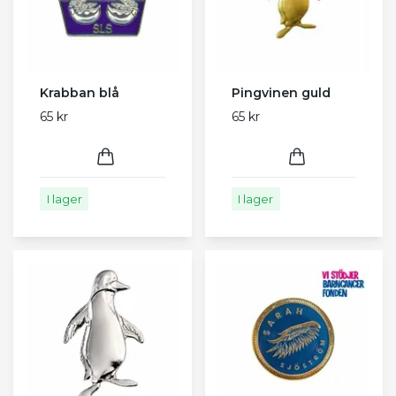
Krabban blå
Pingvinen guld
65 kr
65 kr
I lager
I lager