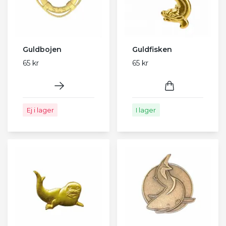
Guldbojen
Guldfisken
65 kr
65 kr
Ej i lager
I lager