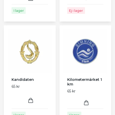
I lager
Ej i lager
Kandidaten
Kilometermärket 1
km
65 kr
65 kr
I lager
I lager