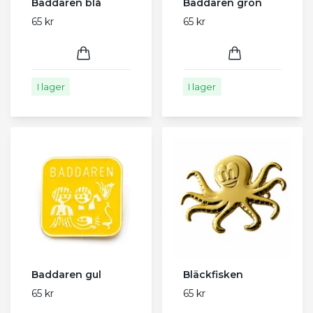
Baddaren blå
Baddaren grön
65 kr
65 kr
I lager
I lager
Baddaren gul
Bläckfisken
65 kr
65 kr