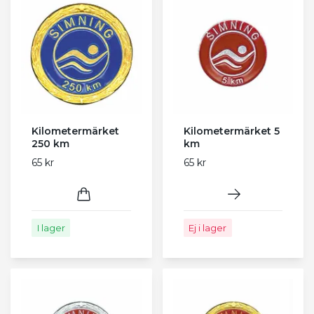
Kilometermärket
Kilometermärket 5
250 km
km
65 kr
65 kr
I lager
Ej i lager