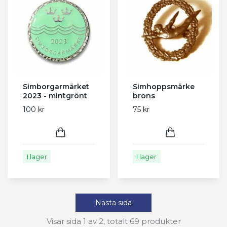
Simborgarmärket
Simhoppsmärke
2023 - mintgrönt
brons
100 kr
75 kr
I lager
I lager
Nästa sida
Visar sida 1 av 2, totalt 69 produkter