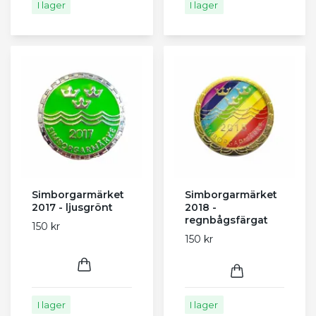
I lager
I lager
Simborgarmärket
Simborgarmärket
2017 - ljusgrönt
2018 -
regnbågsfärgat
150 kr
150 kr
I lager
I lager