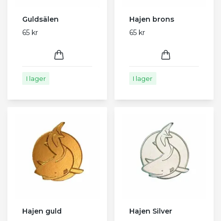
Guldsälen
Hajen brons
65 kr
65 kr
I lager
I lager
Hajen guld
Hajen Silver