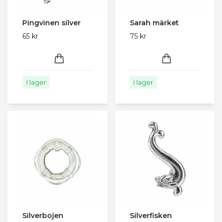
Pingvinen silver
Sarah märket
65 kr
75 kr
I lager
I lager
Silverbojen
Silverfisken