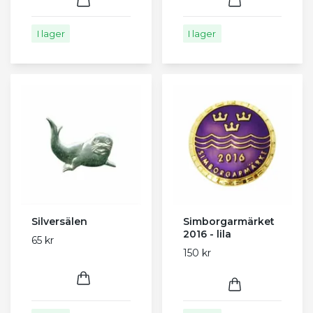
I lager
I lager
Silversälen
Simborgarmärket
2016 - lila
65 kr
150 kr