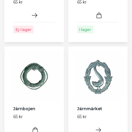
65 kr
65 kr
Ej i lager
I lager
Järnbojen
Järnmärket
65 kr
65 kr