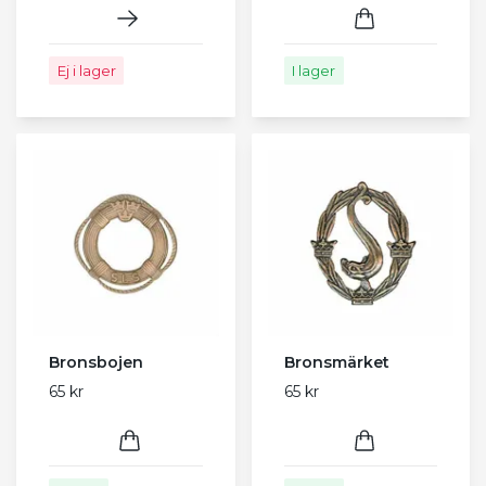
Ej i lager
I lager
Bronsbojen
Bronsmärket
65 kr
65 kr