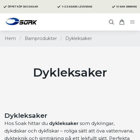
✓
✓
✓
ÖPPET KÖP 365 DAGAR
1–2 DAGARS LEVERANS
VI KAN SIMNING
Hem
/
Barnprodukter
/
Dykleksaker
Dykleksaker
Dykleksaker
Hos Soak hittar du
dykleksaker
som dykringar,
dykdiskar och dykfiskar – roliga sätt att öva vattenvana,
dykteknik och simträning på ett lekfullt sätt. Perfekta