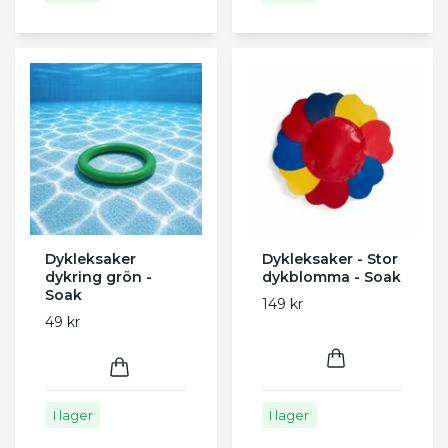
Dykleksaker
Dykleksaker - Stor
dykring grön -
dykblomma - Soak
Soak
149 kr
49 kr
I lager
I lager