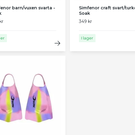
enor barn/vuxen svarta -
Simfenor craft svart/turk
k
Soak
kr
349 kr
ger
I lager