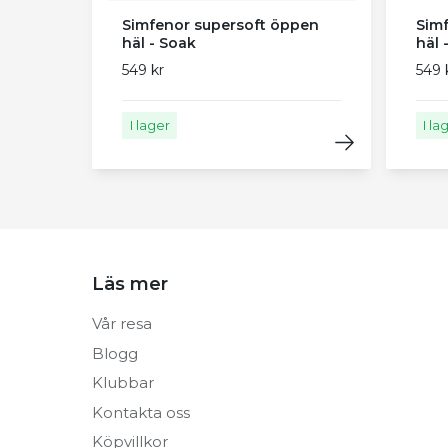
Simfenor supersoft öppen
Sim
häl - Soak
häl 
549 kr
549 
I lager
I la
Läs mer
Vår resa
Blogg
Klubbar
Kontakta oss
Köpvillkor