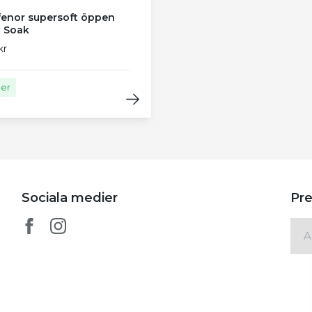
fenor supersoft öppen
- Soak
kr
ger
Sociala medier
Pre