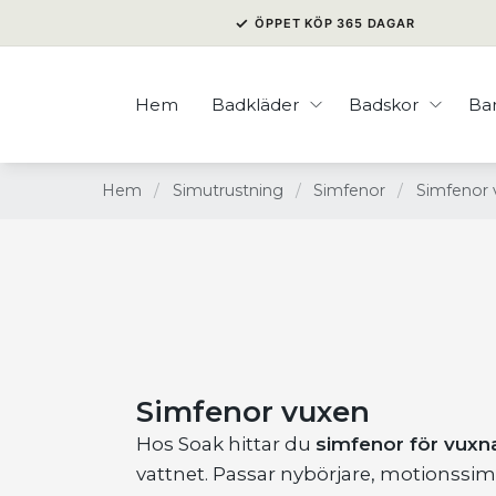
✓
ÖPPET KÖP 365 DAGAR
Hem
Badkläder
Badskor
Ba
Hem
/
Simutrustning
/
Simfenor
/
Simfenor 
Simfenor vuxen
Hos Soak hittar du
simfenor för vuxn
vattnet. Passar nybörjare, motionssi