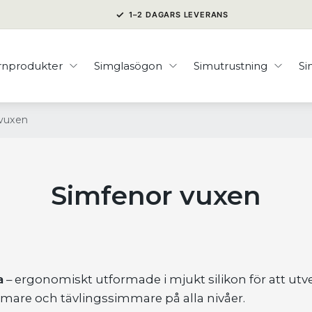
✓
1–2 DAGARS LEVERANS
rnprodukter
Simglasögon
Simutrustning
S
vuxen
Simfenor vuxen
a
– ergonomiskt utformade i mjukt silikon för att utve
mmare och tävlingssimmare på alla nivåer.