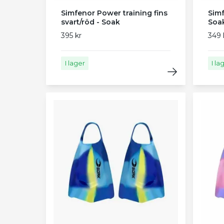
Simfenor Power training fins
Simf
svart/röd - Soak
Soa
395 kr
349 
I lager
I la