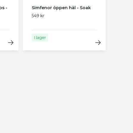
os -
Simfenor öppen häl - Soak
549 kr
I lager