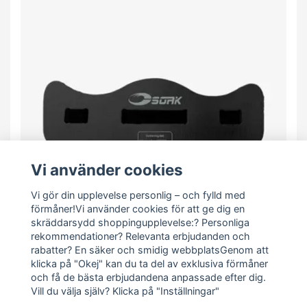
Vi använder cookies
Vi gör din upplevelse personlig – och fylld med
förmåner!Vi använder cookies för att ge dig en
skräddarsydd shoppingupplevelse:? Personliga
rekommendationer? Relevanta erbjudanden och
rabatter? En säker och smidig webbplatsGenom att
klicka på "Okej" kan du ta del av exklusiva förmåner
Vattenbälte storlek L Max 100 kg svart
och få de bästa erbjudandena anpassade efter dig.
399 kr
Vill du välja själv? Klicka på "Inställningar"