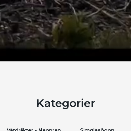
Kategorier
Våtdräkter - Neopren
Simglasögon