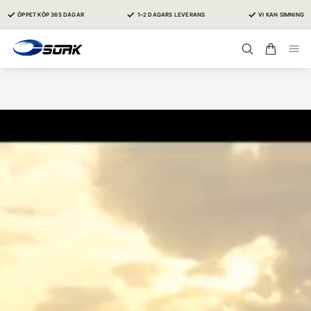
✓
✓
✓
ÖPPET KÖP 365 DAGAR
1–2 DAGARS LEVERANS
VI KAN SIMNING