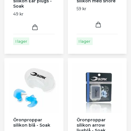
silikon Ear plugs -
silikon med snöre
Soak
59 kr
49 kr
I lager
I lager
Öronproppar
Öronproppar
silikon blå - Soak
silikon arrow
ljusblå - Soak