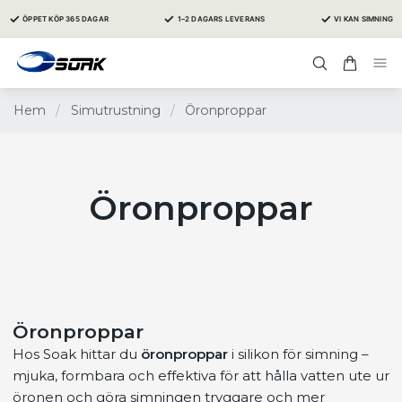
✓
✓
✓
ÖPPET KÖP 365 DAGAR
1–2 DAGARS LEVERANS
VI KAN SIMNING
Hem
/
Simutrustning
/
Öronproppar
Öronproppar
Öronproppar
Hos Soak hittar du
öronproppar
i silikon för simning –
mjuka, formbara och effektiva för att hålla vatten ute ur
öronen och göra simningen tryggare och mer