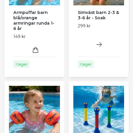
Armpuffar barn
Simväst barn 2-3 &
blå/orange
3-6 år - Soak
armringar runda 1-
299 kr
6 år
149 kr
I lager
I lager