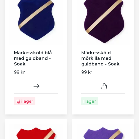
Märkessköld blå
Märkessköld
med guldband -
mörklila med
Soak
guldband - Soak
99 kr
99 kr
Ej i lager
I lager