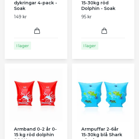
dykringar 4-pack -
15-30kg röd
Soak
Dolphin - Soak
149 kr
95 kr
I lager
I lager
Armband 0-2 år 0-
Armpuffar 2-6år
15 kg röd dolphin
15-30kg blå Shark