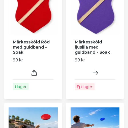
Märkessköld Röd
Märkessköld
med guldband -
ljuslila med
Soak
guldband - Soak
99 kr
99 kr
I lager
Ej i lager