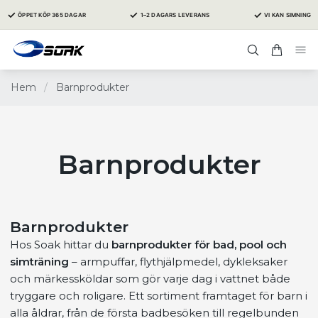
✓
✓
✓
ÖPPET KÖP 365 DAGAR
1–2 DAGARS LEVERANS
VI KAN SIMNING
Hem
/
Barnprodukter
Barnprodukter
Barnprodukter
Hos Soak hittar du
barnprodukter för bad, pool och
simträning
– armpuffar, flythjälpmedel, dykleksaker
och märkessköldar som gör varje dag i vattnet både
tryggare och roligare. Ett sortiment framtaget för barn i
alla åldrar, från de första badbesöken till regelbunden