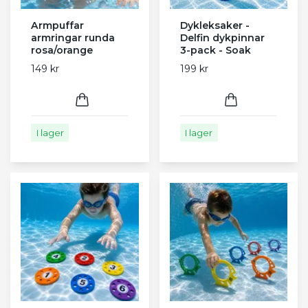
Armpuffar
Dykleksaker -
armringar runda
Delfin dykpinnar
rosa/orange
3-pack - Soak
149 kr
199 kr
I lager
I lager