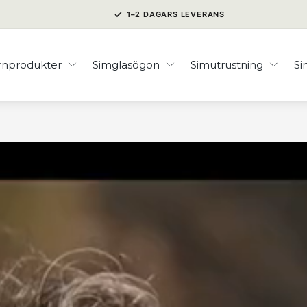
✓
1–2 DAGARS LEVERANS
rnprodukter
Simglasögon
Simutrustning
S