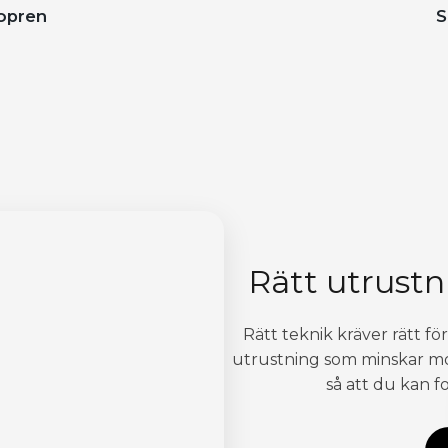
eopren
S
Rätt utrustn
Rätt teknik kräver rätt fö
utrustning som minskar mo
så att du kan f