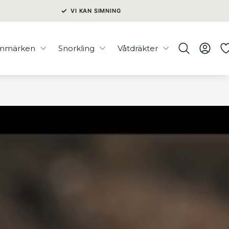
✓
VI KAN SIMNING
immärken
Snorkling
Våtdräkter