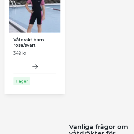
Våtdräkt barn
rosa/svart
349 kr
I lager
Vanliga frågor om
våtdräkter för