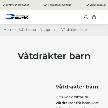
✓
✓
✓
ÖPPET KÖP 365 DAGAR
1–2 DAGARS LEVERANS
VI KAN SIMNING
Hem
/
Våtdräkter - Neopren
/
Våtdräkter barn
Våtdräkter barn
Våtdräkter barn
Hos Soak hittar du
våtdräkter för barn
som