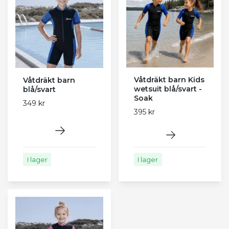
Våtdräkt barn Kids
Våtdräkt barn
wetsuit blå/svart -
blå/svart
Soak
349 kr
395 kr
I lager
I lager