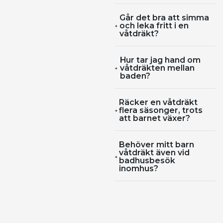
Går det bra att simma
och leka fritt i en
våtdräkt?
Hur tar jag hand om
våtdräkten mellan
baden?
Räcker en våtdräkt
flera säsonger, trots
att barnet växer?
Behöver mitt barn
våtdräkt även vid
badhusbesök
inomhus?