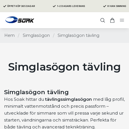
✓
✓
✓
ÖPPET KÖP 365 DAGAR
1–2 DAGARS LEVERANS
VI KAN SIMNING
Hem
/
Simglasögon
/
Simglasögon tävling
Simglasögon tävling
Simglasögon tävling
Hos Soak hittar du
tävlingssimglasögon
med låg profil,
minimalt vattenmotstånd och precis passform –
utvecklade för simmare som vill pressa varje sekund ur
starten, vändningarna och simsträckan. Perfekta för
både tävling och avancerad teknikträning.