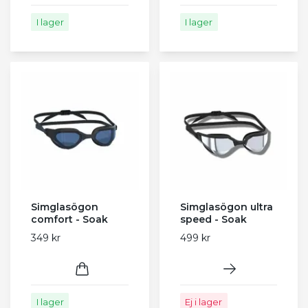
I lager
I lager
Simglasögon
Simglasögon ultra
comfort - Soak
speed - Soak
349 kr
499 kr
I lager
Ej i lager