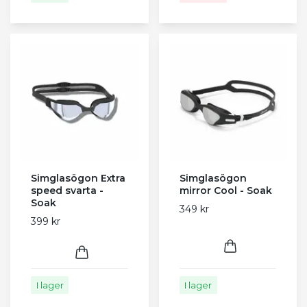
Simglasögon Extra
Simglasögon
speed svarta -
mirror Cool - Soak
Soak
349 kr
399 kr
I lager
I lager