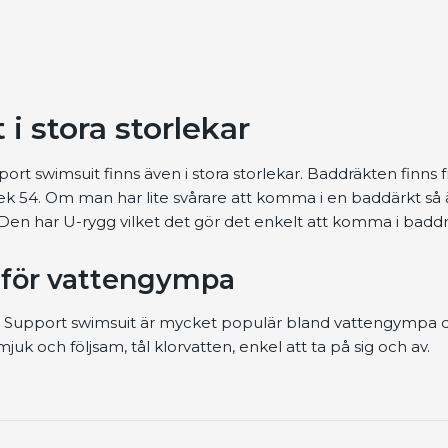
i stora storlekar
t swimsuit finns även i stora storlekar. Baddräkten finns f
rlek 54. Om man har lite svårare att komma i en baddärkt så
 Den har U-rygg vilket det gör det enkelt att komma i badd
 för vattengympa
 Support swimsuit är mycket populär bland vattengympa d
juk och följsam, tål klorvatten, enkel att ta på sig och av.