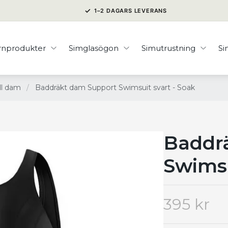
✓
1–2 DAGARS LEVERANS
rnprodukter
Simglasögon
Simutrustning
S
ll dam
/
Baddräkt dam Support Swimsuit svart - Soak
Baddr
Swimsu
395 kr