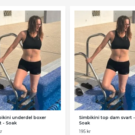
ikini underdel boxer
Simbikini top dam svart -
t - Soak
Soak
kr
195 kr