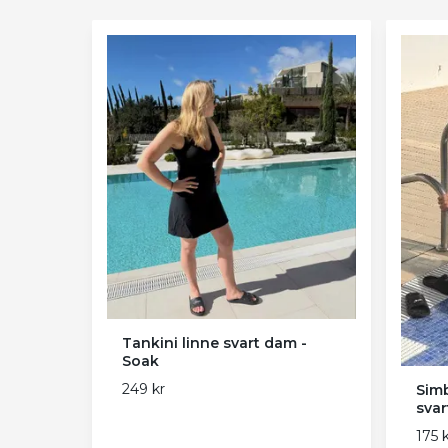
Tankini linne svart dam -
Soak
249 kr
Simb
svar
175 