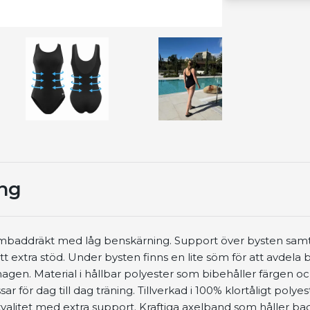
ing
 dambaddräkt med låg benskärning. Support över bysten sa
 extra stöd. Under bysten finns en lite söm för att avdela
gen. Material i hållbar polyester som bibehåller färgen o
r för dag till dag träning. Tillverkad i 100% klortåligt polye
valitet med extra support. Kraftiga axelband som håller b