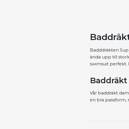
Baddräkt 
Badddräkten Suppor
ända upp till sto
swimsuit perfekt.
Baddräkt
Vår baddräkt dam
en bra passform, m