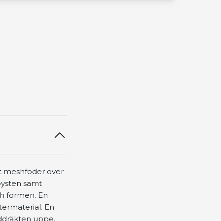
mt meshfoder över
 bysten samt
ch formen. En
stermaterial. En
addräkten uppe.