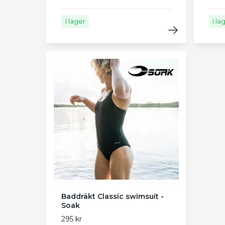
I lager
I la
Baddräkt Classic swimsuit -
Soak
295 kr