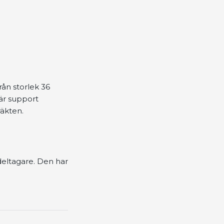
rån storlek 36
 är support
räkten.
eltagare. Den har