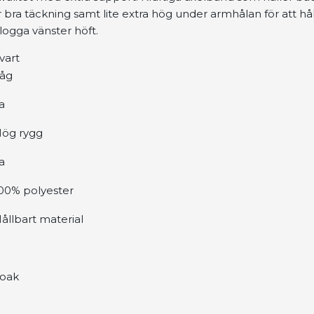
bra täckning samt lite extra hög under armhålan för att hål
logga vänster höft.
Svart
åg
a
ög rygg
a
00% polyester
ållbart material
oak