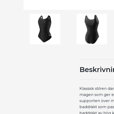
Beskrivn
Klassisk stilren
magen som ger ett
supporten över ma
baddräkt som passa
baddräkt av hög k