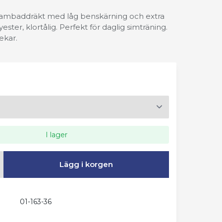
n dambaddräkt med låg benskärning och extra
ester, klortålig. Perfekt för daglig simträning.
lekar.
I lager
Lägg i korgen
01-163-36