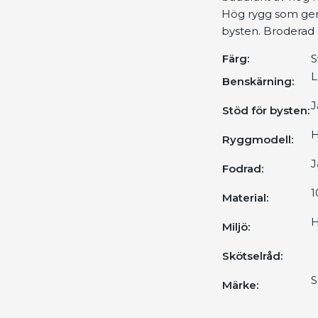
Hög rygg som ger 
bysten. Broderad 
Färg:
L
Benskärning:
J
Stöd för bysten:
H
Ryggmodell:
J
Fodrad:
1
Material:
H
Miljö:
Skötselråd:
S
Märke: