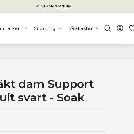
✓
VI KAN SIMNING
immärken
Snorkling
Våtdräkter
äkt dam Support
it svart - Soak