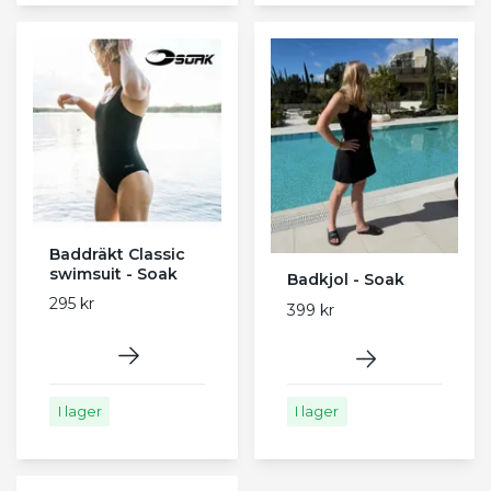
Baddräkt Classic
swimsuit - Soak
Badkjol - Soak
295 kr
399 kr
I lager
I lager