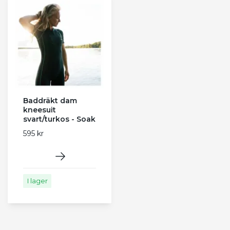
Baddräkt dam
kneesuit
svart/turkos - Soak
595 kr
I lager