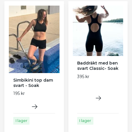
Baddräkt med ben
svart Classic- Soak
395 kr
Simbikini top dam
svart - Soak
195 kr
I lager
I lager