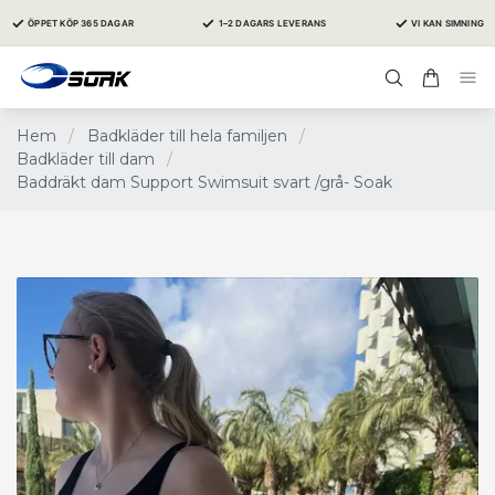
✓
✓
✓
ÖPPET KÖP 365 DAGAR
1–2 DAGARS LEVERANS
VI KAN SIMNING
Hem
/
Badkläder till hela familjen
/
Badkläder till dam
/
Baddräkt dam Support Swimsuit svart /grå- Soak