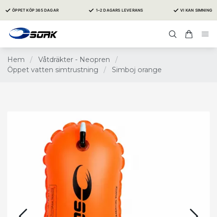
✓
✓
✓
ÖPPET KÖP 365 DAGAR
1–2 DAGARS LEVERANS
VI KAN SIMNING
Hem
/
Våtdräkter - Neopren
/
Öppet vatten simtrustning
/
Simboj orange