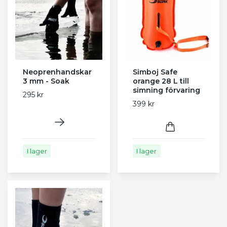
Neoprenhandskar
Simboj Safe
3 mm - Soak
orange 28 L till
simning förvaring
295 kr
399 kr
I lager
I lager