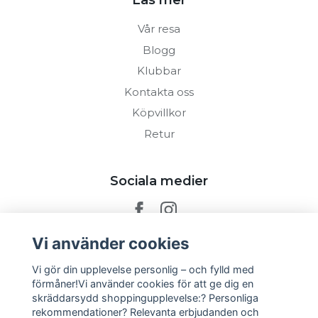
Läs mer
Vår resa
Blogg
Klubbar
Kontakta oss
Köpvillkor
Retur
Sociala medier
Vi använder cookies
Prenumerera på vårt nyhetsbrev
Vi gör din upplevelse personlig – och fylld med
förmåner!Vi använder cookies för att ge dig en
skräddarsydd shoppingupplevelse:? Personliga
Prenumerera
rekommendationer? Relevanta erbjudanden och