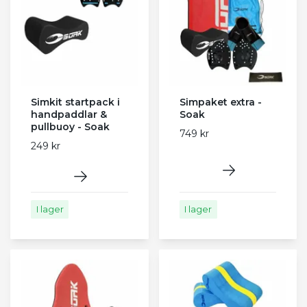
Simkit startpack i
Simpaket extra -
handpaddlar &
Soak
pullbuoy - Soak
749 kr
249 kr
I lager
I lager