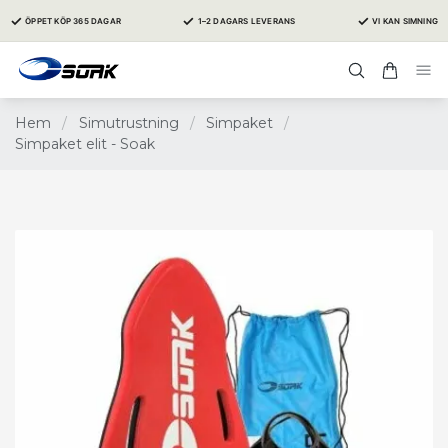
✓
✓
✓
ÖPPET KÖP 365 DAGAR
1–2 DAGARS LEVERANS
VI KAN SIMNING
Hem
/
Simutrustning
/
Simpaket
/
Simpaket elit - Soak