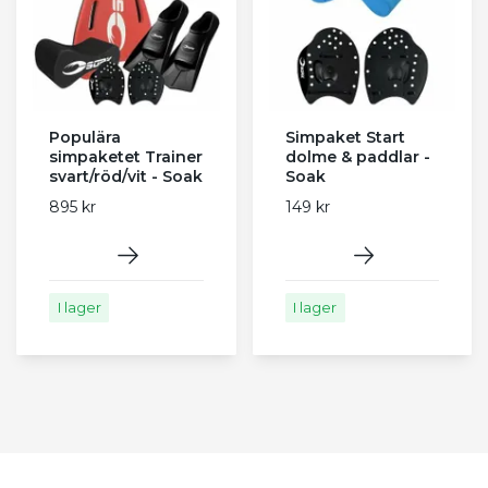
Populära
Simpaket Start
simpaketet Trainer
dolme & paddlar -
svart/röd/vit - Soak
Soak
895 kr
149 kr
I lager
I lager