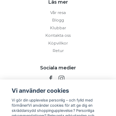
Läs mer
Vår resa
Blogg
Klubbar
Kontakta oss
Köpvillkor
Retur
Sociala medier
Vi använder cookies
Prenumerera på vårt nyhetsbrev
Vi gör din upplevelse personlig – och fylld med
förmåner!Vi använder cookies för att ge dig en
skräddarsydd shoppingupplevelse:? Personliga
Prenumerera
rekommendationer? Relevanta erbjudanden och