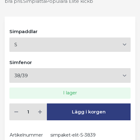
bra pris.SimplattaPopulära Elite kickb
Simpaddlar
Simfenor
I lager
Lägg i korgen
Artikelnummer
simpaket-elit-S-3839