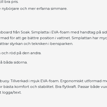
ll bra pris.
e nybörjare och mer erfarna simmare.
ckboard från Soak. Simplatta i EVA-foam med handtag på sid
mad för att ge bättre position i vattnet. Simplattan har my
ättrar styrkan och tekniken i bensparken.
n och röd på den andra.
å båda sidorna.
uoy. Tillverkad i mjuk EVA-foam. Ergonomiskt utformad m
 bästa komfort och stabilitet. Bra flytkraft. Passar både vux
t logga/text.