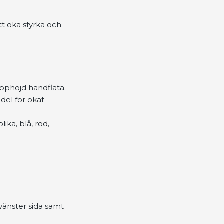
att öka styrka och
pphöjd handflata.
del för ökat
ika, blå, röd,
vänster sida samt