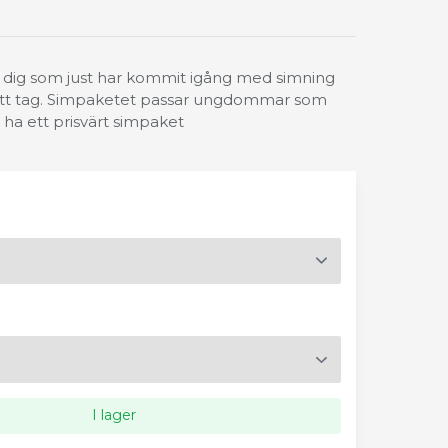
r dig som just har kommit igång med simning
t ett tag. Simpaketet passar ungdommar som
l ha ett prisvärt simpaket
I lager