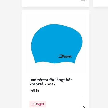
Badmössa för långt hår
kornblå - Soak
149 kr
Ej i lager