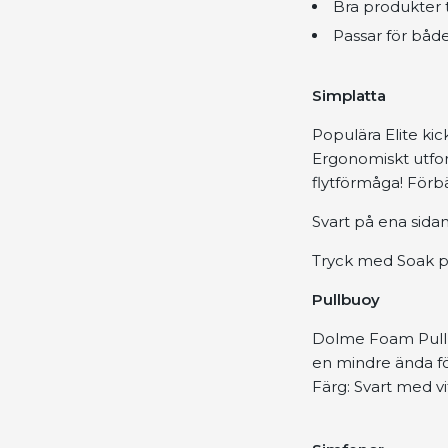
Bra produkter ti
Passar för båd
Simplatta
Populära Elite ki
Ergonomiskt utfor
flytförmåga! Förb
Svart på ena sida
Tryck med Soak p
Pullbuoy
Dolme Foam Pullb
en mindre ända för
Färg: Svart med vi