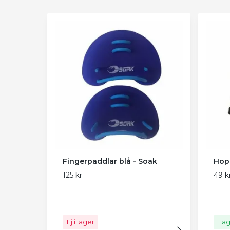
Fingerpaddlar blå - Soak
Hop
125 kr
49 k
Ej i lager
I la