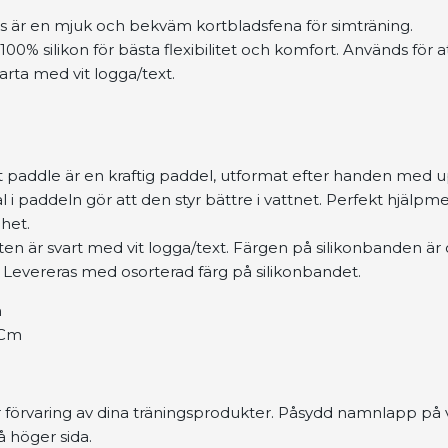
ns är en mjuk och bekväm kortbladsfena för simträning.
 100% silikon för bästa flexibilitet och komfort. Används för 
varta med vit logga/text.
 paddle är en kraftig paddel, utformat efter handen med u
 paddeln gör att den styr bättre i vattnet. Perfekt hjälpme
ghet.
en är svart med vit logga/text. Färgen på silikonbanden är ol
. Levereras med osorterad färg på silikonbandet.
m
 Cm
 förvaring av dina träningsprodukter. Påsydd namnlapp på 
å höger sida.