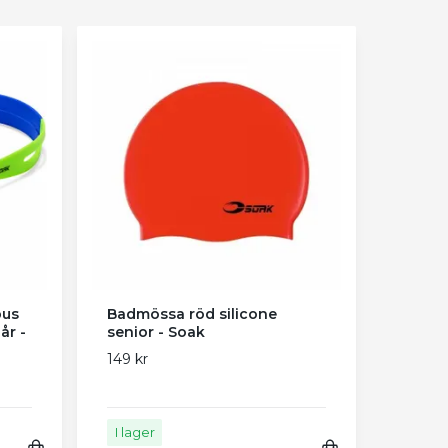
pus
Badmössa röd silicone
år -
senior - Soak
149 kr
I lager