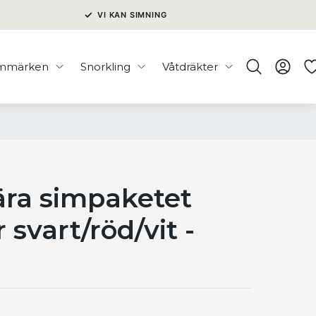
✓
VI KAN SIMNING
immärken
Snorkling
Våtdräkter
ra simpaketet
 svart/röd/vit -