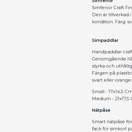
Simfenor
Simfenor Craft Fi
Den är tillverkad i
kondition. Färg: s
Simpaddlar
Handpaddlar craft
Genomgående hål i
styrka och uthålli
Färgen på plastbit
svart eller orange
Small - 17x14,5 C
Medium - 21x17,5
Nätpåse
Smart nätpåse för
fack för simkort p