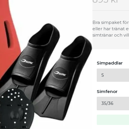
Bra simpaket fö
eller har träna
simtränar och vil
Simpaddlar
Simfenor