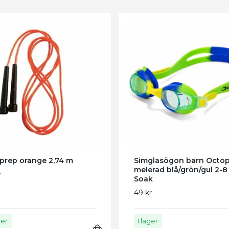
prep orange 2,74 m
Simglasögon barn Octo
melerad blå/grön/gul 2-8 
r
Soak
49 kr
ger
I lager