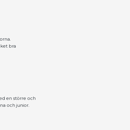
orna.
cket bra
ed en större och
na och junior.