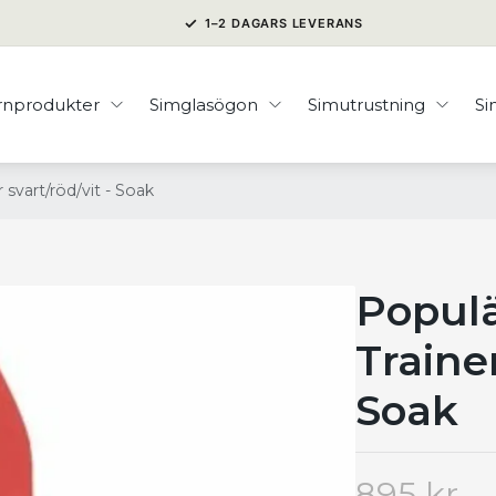
✓
1–2 DAGARS LEVERANS
rnprodukter
Simglasögon
Simutrustning
S
 svart/röd/vit - Soak
Populä
Trainer
Soak
895 kr