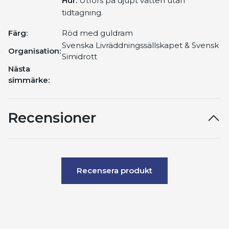
Hur:
Utförs på djupt vatten utan
tidtagning.
Färg:
Röd med guldram
Svenska Livräddningssällskapet & Svensk
Organisation:
Simidrott
Nästa
simmärke:
Recensioner
Recensera produkt