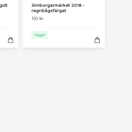
gult
Simborgarmärket 2018 -
regnbågsfärgat
150 kr
I lager