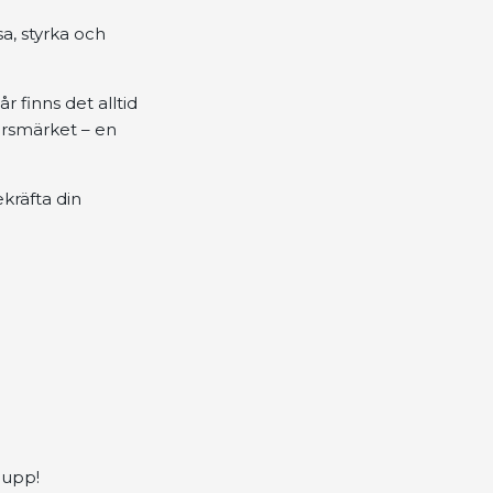
a, styrka och
 finns det alltid
-årsmärket – en
kräfta din
 upp!