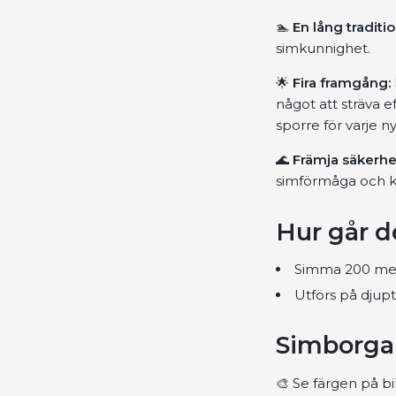
🏊
En lång traditio
simkunnighet.
🌟
Fira framgång:
något att sträva e
sporre för varje 
🌊
Främja säkerhe
simförmåga och kä
Hur går de
Simma 200 meter
Utförs på djupt
Simborgar
🎨 Se färgen på bi