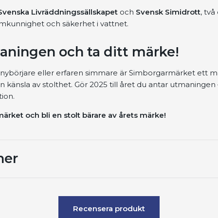
Svenska Livräddningssällskapet
och
Svensk Simidrott
, två
imkunnighet och säkerhet i vattnet.
aningen och ta ditt märke!
nybörjare eller erfaren simmare är Simborgarmärket ett må
 känsla av stolthet. Gör 2025 till året du antar utmaningen 
tion.
rket och bli en stolt bärare av årets märke!
ner
Recensera produkt