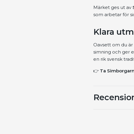
Märket ges ut av
som arbetar för s
Klara utm
Oavsett om du är 
simning och ger en
en rik svensk tradi
👉
Ta Simborgarmä
Recensio