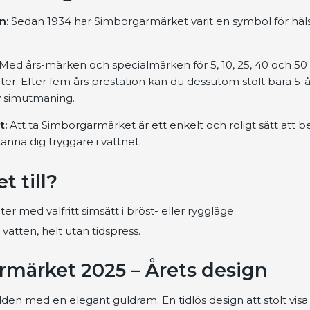
n:
Sedan 1934 har Simborgarmärket varit en symbol för häls
Med års-märken och specialmärken för 5, 10, 25, 40 och 50 år
fter. Efter fem års prestation kan du dessutom stolt bära 5
ny simutmaning.
t:
Att ta Simborgarmärket är ett enkelt och roligt sätt att be
nna dig tryggare i vattnet.
t till?
 med valfritt simsätt i bröst- eller ryggläge.
 vatten, helt utan tidspress.
märket 2025 – Årets design
lden med en elegant guldram. En tidlös design att stolt visa