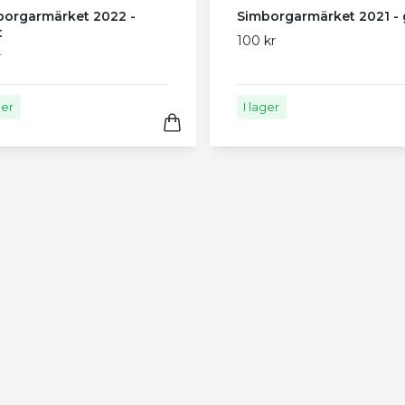
borgarmärket 2022 -
Simborgarmärket 2021 - 
t
100 kr
r
ger
I lager