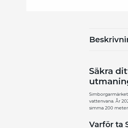
Beskrivn
Säkra di
utmaning
Simborgarmärket är
vattenvana. År 202
simma 200 meter i 
Varför ta