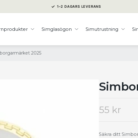
✓
1–2 DAGARS LEVERANS
rnprodukter
Simglasögon
Simutrustning
S
borgarmärket 2025
Simbo
55 kr
Säkra ditt Simbo