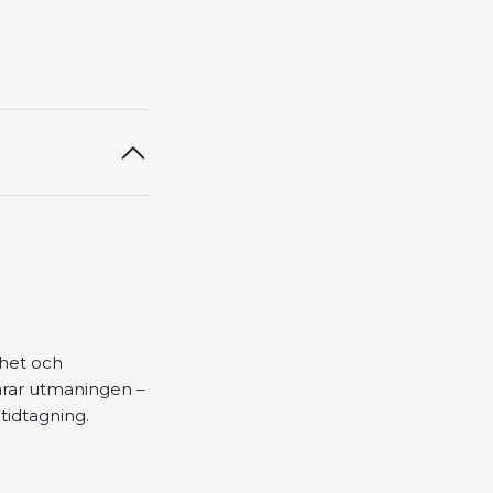
ghet och
larar utmaningen –
 tidtagning.