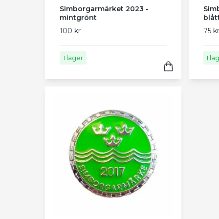
Simborgarmärket 2023 -
Sim
mintgrönt
blåt
100 kr
75 k
I lager
I la