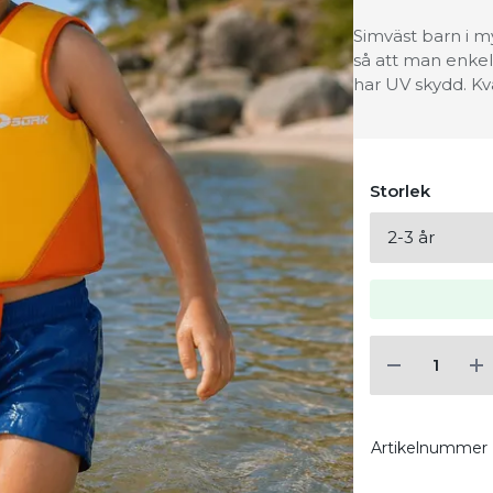
Simväst barn i m
så att man enkel
har UV skydd. Kv
Storlek
Artikelnummer