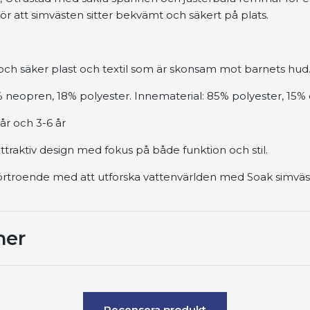
gör att simvästen sitter bekvämt och säkert på plats.
k och säker plast och textil som är skonsam mot barnets hud
% neopren, 18% polyester. Innematerial: 85% polyester, 15% 
3 år och 3-6 år
ttraktiv design med fokus på både funktion och stil.
vförtroende med att utforska vattenvärlden med Soak simväs
ner
Recensera produkt