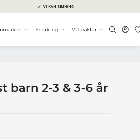
✓
VI KAN SIMNING
immärken
Snorkling
Våtdräkter
t barn 2-3 & 3-6 år