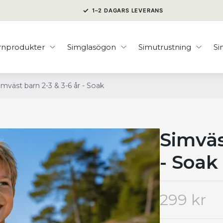
✓
1–2 DAGARS LEVERANS
rnprodukter
Simglasögon
Simutrustning
S
imväst barn 2-3 & 3-6 år - Soak
Simväs
- Soak
299 kr