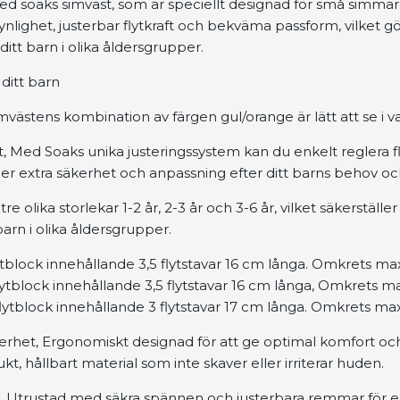
 soaks simväst, som är speciellt designad för små simmar
lighet, justerbar flytkraft och bekväma passform, vilket gör
 ditt barn i olika åldersgrupper.
ditt barn
mvästens kombination av färgen gul/orange är lätt att se i v
ft, Med Soaks unika justeringssystem kan du enkelt reglera fl
 ger extra säkerhet och anpassning efter ditt barns behov 
 tre olika storlekar 1-2 år, 2-3 år och 3-6 år, vilket säkerställ
barn i olika åldersgrupper.
flytblock innehållande 3,5 flytstavar 16 cm långa. Omkrets m
flytblock innehållande 3,5 flytstavar 16 cm långa, Omkrets 
 flytblock innehållande 3 flytstavar 17 cm långa. Omkrets m
rhet, Ergonomiskt designad för att ge optimal komfort och
ukt, hållbart material som inte skaver eller irriterar huden.
, Utrustad med säkra spännen och justerbara remmar för e