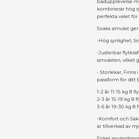
badupplevelse med
kombinerar hög syn
perfekta valet för
Soaks simväst ger 
-Hög synlighet, Si
-Justerbar flytkra
simvästen, vilket
- Storlekar, Finns i
passform för ditt 
1-2 år 11-15 kg 8 
2-3 år 15-19 kg 8 
3-6 år 19-30 kg 8
-Komfort och Säke
är tillverkad av mj
Enkel användning