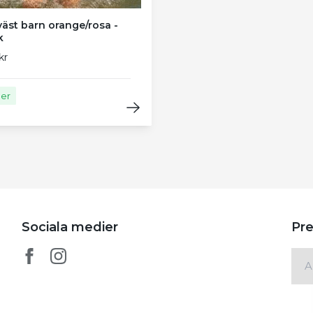
äst barn orange/rosa -
k
kr
ger
Sociala medier
Pre