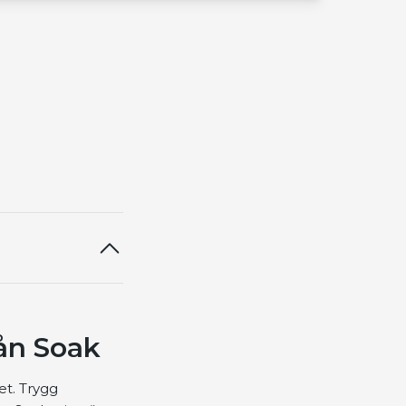
rån Soak
et. Trygg