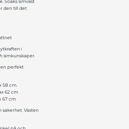
e. Soaks simväst
 den till det
attnet
ytkraften i
och simkunskaper.
er en perfekt
ax 58 cm.
max 62 cm
ax 67 cm
 säkerhet. Västen
nkel på och