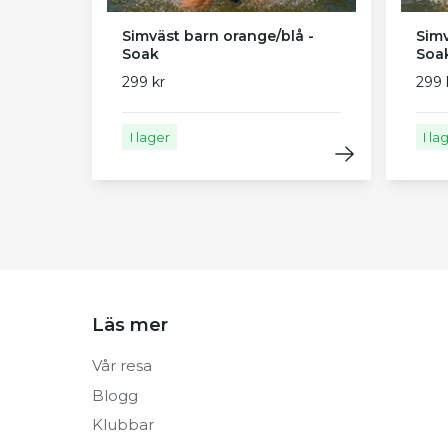
Simväst barn orange/blå -
Simv
Soak
Soa
299 kr
299 
I lager
I la
Läs mer
Vår resa
Blogg
Klubbar