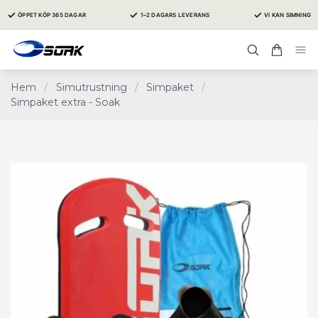
✓
✓
✓
ÖPPET KÖP 365 DAGAR
1–2 DAGARS LEVERANS
VI KAN SIMNING
Hem
/
Simutrustning
/
Simpaket
/
Simpaket extra - Soak