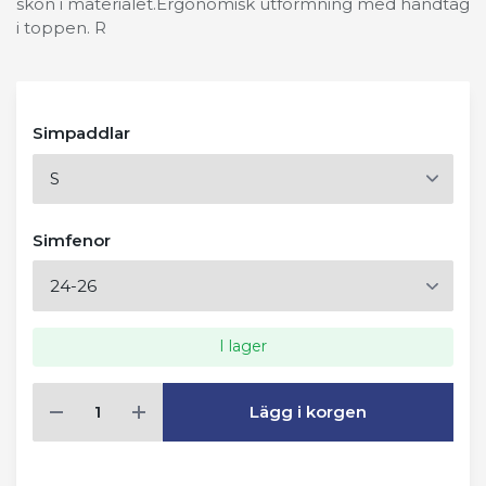
skön i materialet.Ergonomisk utformning med handtag
i toppen. R
Simpaddlar
Simfenor
I lager
Lägg i korgen