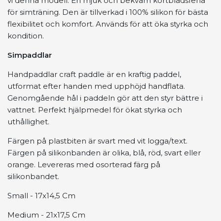
vi denna modell. En mjuk och bekväm kortbladsfena
för simträning. Den är tillverkad i 100% silikon för bästa
flexibilitet och komfort. Används för att öka styrka och
kondition.
Simpaddlar
Handpaddlar craft paddle är en kraftig paddel,
utformat efter handen med upphöjd handflata.
Genomgående hål i paddeln gör att den styr bättre i
vattnet. Perfekt hjälpmedel för ökat styrka och
uthållighet.
Färgen på plastbiten är svart med vit logga/text.
Färgen på silikonbanden är olika, blå, röd, svart eller
orange. Levereras med osorterad färg på
silikonbandet.
Small - 17x14,5 Cm
Medium - 21x17,5 Cm