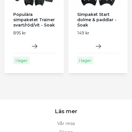
Populära
Simpaket Start
simpaketet Trainer
dolme & paddlar -
svart/röd/vit - Soak
Soak
895 kr
149 kr
I lager
I lager
Läs mer
Vår resa