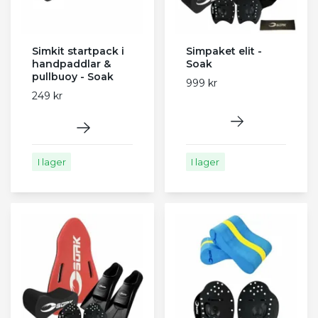
Simkit startpack i
Simpaket elit -
handpaddlar &
Soak
pullbuoy - Soak
999 kr
249 kr
I lager
I lager