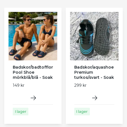
Badskor/badtofflor
Badskor/aquashoe
Pool Shoe
Premium
mörkblå/blå - Soak
turkos/svart - Soak
149 kr
299 kr
I lager
I lager