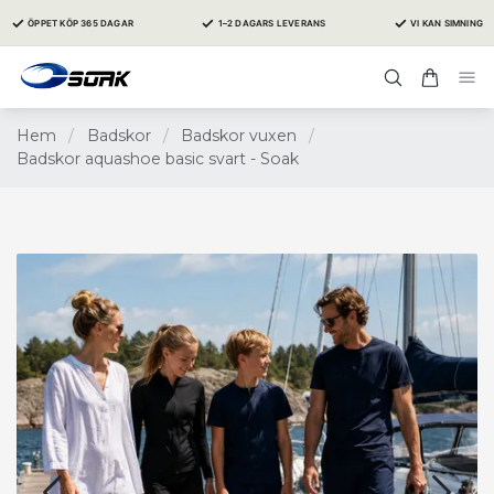
✓
✓
✓
ÖPPET KÖP 365 DAGAR
1–2 DAGARS LEVERANS
VI KAN SIMNING
Hem
/
Badskor
/
Badskor vuxen
/
Badskor aquashoe basic svart - Soak