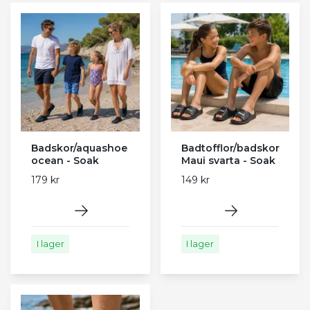
Badskor/aquashoe
Badtofflor/badskor
ocean - Soak
Maui svarta - Soak
179 kr
149 kr
I lager
I lager